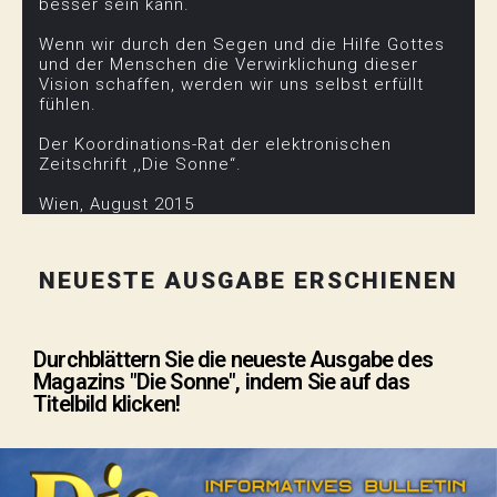
besser sein kann.
Wenn wir durch den Segen und die Hilfe Gottes
und der Menschen die Verwirklichung dieser
Vision schaffen, werden wir uns selbst erfüllt
fühlen.
Der Koordinations-Rat der elektronischen
Zeitschrift ,,Die Sonne“.
Wien, August 2015
NEUESTE AUSGABE ERSCHIENEN
Durchblättern Sie die neueste Ausgabe des
Magazins "Die Sonne", indem Sie auf das
Titelbild klicken!